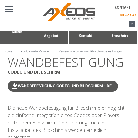
Cookie-Einstellungen
KONTAKT
MY AXEOS
Suche
Angebot
Kontakt
Broschüre
AUDIOVISUELLE LÖSUNGEN
KONFERENZTISCHE & HUDDLE ROOM
Home
>
Audiovisuelle lösungen
>
Kamerahalterungen und Bildschirmbefestigungen
WANDBEFESTIGUNG
MASSANFERTIGUNGEN
CODEC UND BILDSCHIRM
ÜBER UNS
WANDBEFESTIGUNG CODEC UND BILDSCHIRM - DE
Die neue Wandbefestigung für Bildschirme ermöglicht
die einfache Integration eines Codecs oder Players
hinter dem Bildschirm. Die Sicherung und die
Installation des Bildschirms werden erheblich
erleichtert.