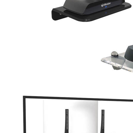
CODECS
UND
KAMERAS