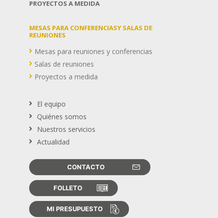
PROYECTOS A MEDIDA
MESAS PARA CONFERENCIASY SALAS DE
REUNIONES
Mesas para reuniones y conferencias
Salas de reuniones
Proyectos a medida
El equipo
Quiénes somos
Nuestros servicios
Actualidad
CONTACTO
FOLLETO
MI PRESUPUESTO