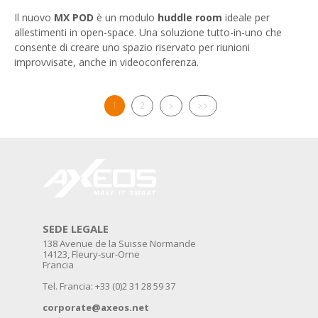
Il nuovo
MX POD
è un modulo
huddle room
ideale per
allestimenti in open-space. Una soluzione tutto-in-uno che
consente di creare uno spazio riservato per riunioni
improvvisate, anche in videoconferenza.
1
2
>
>>
SEDE LEGALE
138 Avenue de la Suisse Normande
14123, Fleury-sur-Orne
Francia
Tel. Francia: +33 (0)2 31 28 59 37
corporate@axeos.net