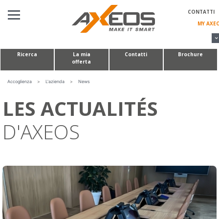
Pannello di gestione dei cookies
CONTATTI
MY AXE
Ricerca
La mia
Contatti
Brochure
offerta
SOLUZIONO AUDIOVISIVE
TAVOLI PER CONFERENZE E MODULI HUDDLE ROOM
Accoglienza
>
L'azienda
>
News
LES ACTUALITÉS
REALIZZAZIONI SU MISURA
D'AXEOS
L'AZIENDA