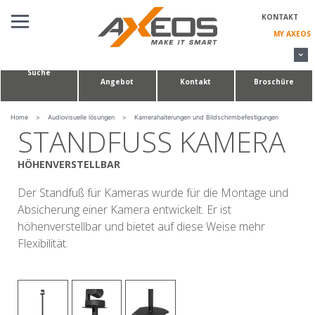
Cookie-Einstellungen
KONTAKT
MY AXEOS
Suche
Angebot
Kontakt
Broschüre
AUDIOVISUELLE LÖSUNGEN
KONFERENZTISCHE & HUDDLE ROOM
Home
>
Audiovisuelle lösungen
>
Kamerahalterungen und Bildschirmbefestigungen
STANDFUSS KAMERA
MASSANFERTIGUNGEN
HÖHENVERSTELLBAR
ÜBER UNS
Der Standfuß für Kameras wurde für die Montage und
Absicherung einer Kamera entwickelt. Er ist
höhenverstellbar und bietet auf diese Weise mehr
Flexibilität.