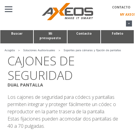
Panel de gestión de cookies
CONTACTO
MY AXEO
Buscar
Mi
Contacto
Folleto
presupuesto
SOLUCIONES AUDIOVISUALES
MESAS PARA CONFERENCIAS Y SALAS DE REUNIONES
Acogida
>
Soluciones Audiovisuales
>
Soportes para cámaras y fijación de pantallas
CAJONES DE
PROYECTOS A MEDIDA
SEGURIDAD
QUIÉNES SOMOS
DUAL PANTALLA
Los cajones de seguridad para códecs y pantallas
permiten integrar y proteger fácilmente un códec o
reproductor en la parte trasera de la pantalla.
Estas fijaciones pueden acomodar dos pantallas de
40 a 70 pulgadas.