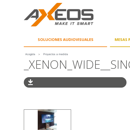
Panel de gestión de cookies
SOLUCIONES AUDIOVISUALES
MESAS P
Acogida
>
Proyectos a medida
_XENON_WIDE__SI