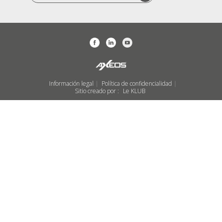
Información legal
Política de confidencialidad
|
|
Sitio creado por :
Le KLUB