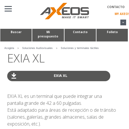
Panel de gestión de cookies
CONTACTO
MY AXEO
Buscar
Mi
Contacto
Folleto
presupuesto
SOLUCIONES AUDIOVISUALES
MESAS PARA CONFERENCIAS Y SALAS DE REUNIONES
Acogida
>
Soluciones Audiovisuales
>
Soluciones y terminales táctiles
EXIA XL
PROYECTOS A MEDIDA
QUIÉNES SOMOS
EXIA XL
EXIA XL es un terminal que puede integrar una
pantalla grande de 42 a 60 pulgadas.
Está adaptado para áreas de recepción o de tránsito
(salones, galerías, grandes almacenes, salas de
exposición, etc.).