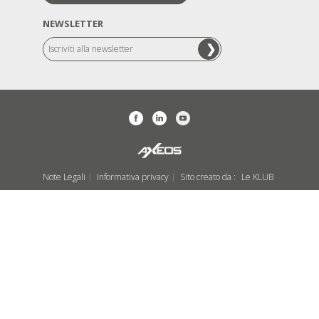
NEWSLETTER
Note Legali
Informativa privacy
Sito creato da :
Le KLUB
|
|