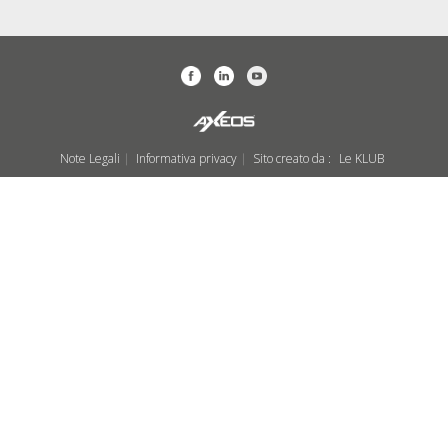
Note Legali
Informativa privacy
Sito creato da :
Le KLUB
|
|