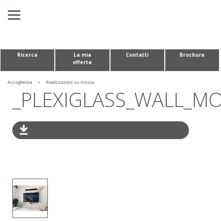
Pannello di gestione dei cookies
Ricerca
La mia
Contatti
Brochure
offerta
SOLUZIONO AUDIOVISIVE
TAVOLI PER CONFERENZE E MODULI H
Accoglienza
>
Realizzazioni su misura
_PLEXIGLASS_WALL_M
REALIZZAZIONI SU MISURA
L'AZIENDA