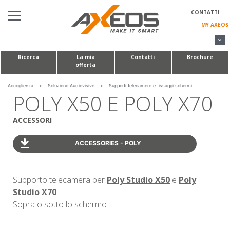
Pannello di gestione dei cookies
CONTATTI
MY AXEOS
Ricerca
La mia
Contatti
Brochure
offerta
SOLUZIONO AUDIOVISIVE
TAVOLI PER CONFERENZE E MODULI HUDDLE ROOM
Accoglienza
>
Soluziono Audiovisive
>
Supporti telecamere e fissaggi schermi
POLY X50 E POLY X70
REALIZZAZIONI SU MISURA
ACCESSORI
L'AZIENDA
ACCESSORIES - POLY
Supporto telecamera per
Poly Studio X50
e
Poly
Studio X70
Sopra o sotto lo schermo