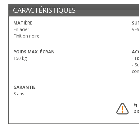
CARACTÉRISTIQUES
MATIÈRE
SU
En acier
VES
Finition noire
POIDS MAX. ÉCRAN
AC
150 kg
- F
- S
con
GARANTIE
3 ans
ÉL
DI