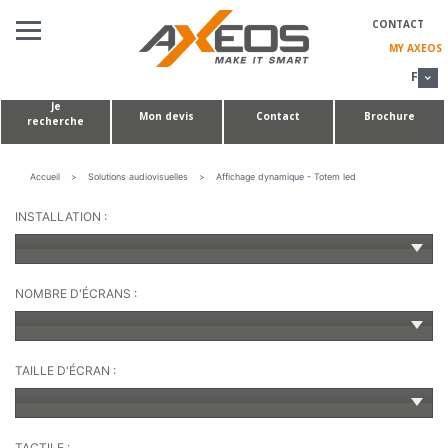
Panneau de gestion des cookies
CONTACT
MY AXEOS
FR
Je
Mon devis
Contact
Brochure
recherche
SOLUTIONS
AUDIOVISUELLES
TABLES DE CONFÉRENCE & HUDDLE ROOMS
Accueil
>
Solutions audiovisuelles
>
Affichage dynamique - Totem led
RÉALISATIONS
SUR-MESURE
INSTALLATION :
À PROPOS DE NOUS
NOMBRE D'ÉCRANS :
TAILLE D'ÉCRAN :
TACTILE :