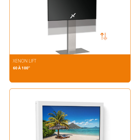
XENON LIFT
60 À 100''