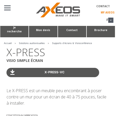
Panneau de gestion des cookies
CONTACT
MY AXEOS
FR
Je
Mon devis
Contact
Brochure
recherche
SOLUTIONS
AUDIOVISUELLES
TABLES DE CONFÉRENCE & HUDDLE ROOMS
Accueil
>
Solutions audiovisuelles
>
Supports d'écrans & Visioconférence
X-PRESS
RÉALISATIONS
SUR-MESURE
VISIO SIMPLE ÉCRAN
À PROPOS DE NOUS
X-PRESS-VC
Le X-PRESS est un meuble peu encombrant à poser
contre un mur pour un écran de 40 à 75 pouces, facile
à installer.