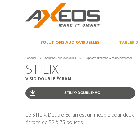
Panneau de gestion des cookies
SOLUTIONS
AUDIOVISUELLES
TABLES D
Accueil
>
Solutions audiovisuelles
>
Supports d'écrans & Visioconférence
STILIX
VISIO DOUBLE ÉCRAN
STILIX-DOUBLE-VC
Le STILIX Double Écran est un meuble pour deux
écrans de 52 à 75 pouces.