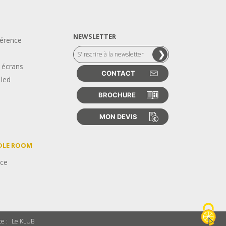
NEWSLETTER
férence
 écrans
CONTACT
 led
BROCHURE
MON DEVIS
DDLE ROOM
nce
te :
Le KLUB