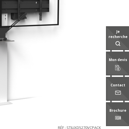
Je
recherche
Mon devis
Contact
Brochure
RÉF : STILIXD5270VCPACK