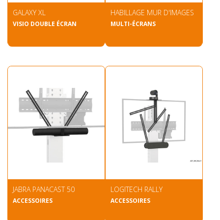
GALAXY XL
HABILLAGE MUR D'IMAGES
VISIO DOUBLE ÉCRAN
MULTI-ÉCRANS
JABRA PANACAST 50
LOGITECH RALLY
ACCESSOIRES
ACCESSOIRES