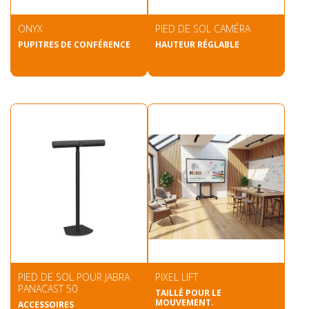
ONYX
PIED DE SOL CAMÉRA
PUPITRES DE CONFÉRENCE
HAUTEUR RÉGLABLE
PIED DE SOL POUR JABRA
PIXEL LIFT
PANACAST 50
TAILLÉ POUR LE
MOUVEMENT.
ACCESSOIRES