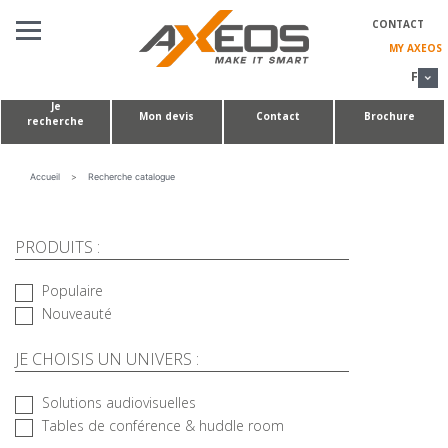
Panneau de gestion des cookies
CONTACT
MY AXEOS
FR
Je
Mon devis
Contact
Brochure
recherche
SOLUTIONS
AUDIOVISUELLES
TABLES DE CONFÉRENCE & HUDDLE ROOMS
Accueil
>
Recherche catalogue
RÉALISATIONS
SUR-MESURE
PRODUITS :
À PROPOS DE NOUS
Populaire
Nouveauté
JE CHOISIS UN UNIVERS :
Solutions audiovisuelles
Tables de conférence & huddle room