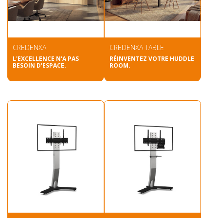
CREDENXA
CREDENXA TABLE
L'EXCELLENCE N'A PAS
RÉINVENTEZ VOTRE HUDDLE
BESOIN D'ESPACE.
ROOM.