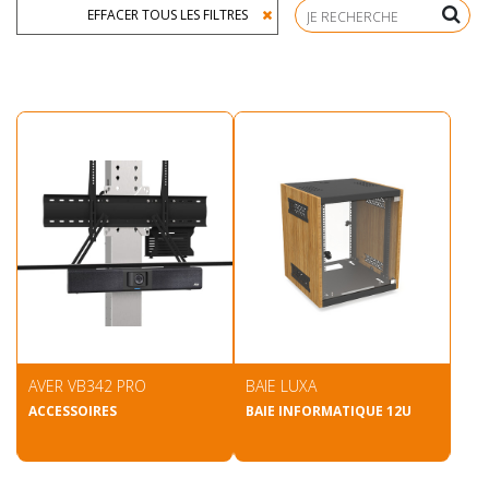
EFFACER TOUS LES FILTRES
AVER VB342 PRO
BAIE LUXA
ACCESSOIRES
BAIE INFORMATIQUE 12U