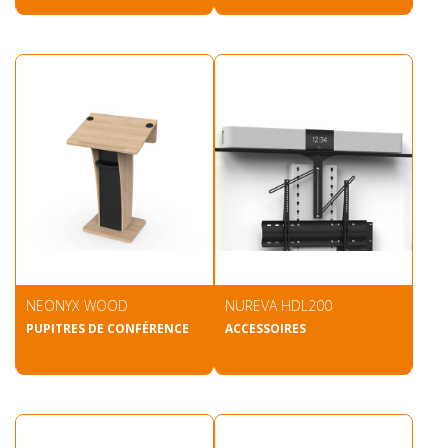
NEONYX WOOD
NUREVA HDL200
PUPITRES DE CONFÉRENCE
ACCESSOIRES